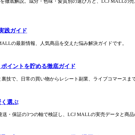
方」を徹底解説。成分・色味・髪質別の選び方と、LCJ MALL
める実践ガイド
 MALLの最新情報、人気商品を交えた悩み解決ガイドです。
賢くポイントを貯める徹底ガイド
データと裏技で、日常の買い物からレシート副業、ライブコマース
賢く選ぶ
発送・保証の3つの軸で検証し、LCJ MALLの実売データと