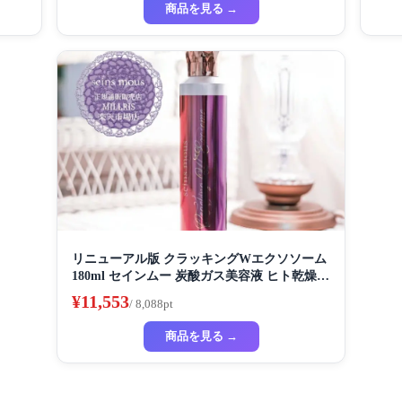
商品を見る →
リニューアル版 クラッキングWエクソソーム
180ml セインムー 炭酸ガス美容液 ヒト乾燥細
胞 乾燥植物幹細胞 エイジングケア たるみ 引
¥11,553
/ 8,088pt
きき締めめ ツヤ ハリ 潤いい
商品を見る →