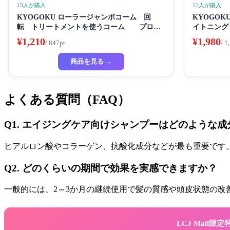
15人が購入
11人が購入
KYOGOKU ローラージャンボコーム 回
KYOGO
転 トリートメントを使うコーム プロ仕
イトニング
様
き粉き 歯
¥1,210
¥1,980
/ 847pt
/ 1
商品を見る →
よくある質問（FAQ）
Q1. エイジングケア向けシャンプーはどのような
ヒアルロン酸やコラーゲン、抗酸化成分などが最も重要です
Q2. どのくらいの期間で効果を実感できますか？
一般的には、2～3か月の継続使用で髪の質感や頭皮状態の改
LCJ Mall