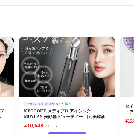
6人が購入
KYOGOKU JAPAN
セイ
ップ
KYOGOKU メディプロ アイシンク
トア
ケラ
MUYUAN 美顔器 ビューティー 目元美容液
ーム
¥23
アイケア たるみ シワ シミ ケア 美容成分の透
ルテ
¥10,648
/ 4,000pt
湿性UP LEDライトケア