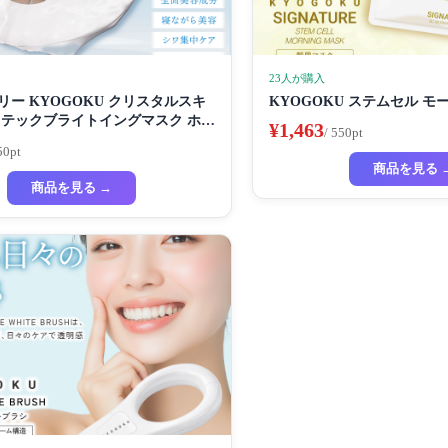
23人が購入
ー KYOGOKU クリスタルスキ
KYOGOKU ステムセル 
ロテックブライトイングマスク ホワ
¥1,463
/ 550pt
マスク 超濃厚保湿 ホワイトニング
50pt
ック ビューティーサロン監修者 シ
商品を見る 
 ハイドラ 美容液
商品を見る →