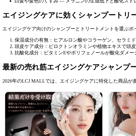
白髪や髪色のくすみ — メラニンの生成低下と酸化スト
エイジングケアに効くシャンプートリ
エイジングケア向けのシャンプーとトリートメントを選ぶポ
保湿成分の有無：ヒアルロン酸やコラーゲン、セラミド
頭皮ケア成分：ピロクトンオラミンや植物エキスで頭皮
抗酸化成分：ビタミンEやポリフェノールが酸化ダメー
最新の売れ筋エイジングケアシャンプー
2026年のLCJ MALLでは、エイジングケアに特化した商