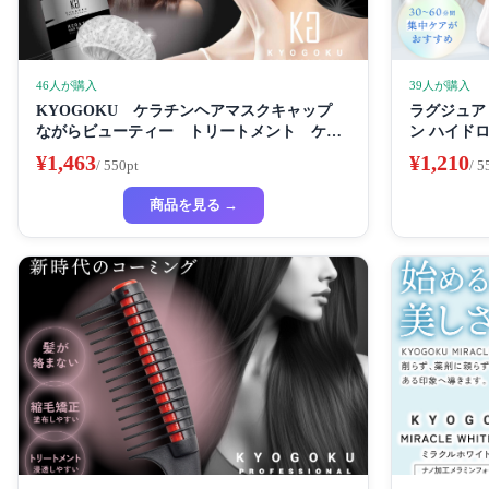
46人が購入
39人が購入
KYOGOKU ケラチンヘアマスクキャップ
ラグジュアリ
ながらビューティー トリートメント ケラ
ン ハイド
チン 保湿
イトニング
¥1,463
¥1,210
/ 550pt
/ 5
フェイスパ
ートマスク
商品を見る →