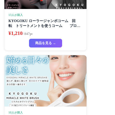
13人が購入
KYOGOKU ローラージャンボコーム 回
転 トリートメントを使うコーム プロ仕
様
¥1,210
/ 847pt
商品を見る →
10人が購入