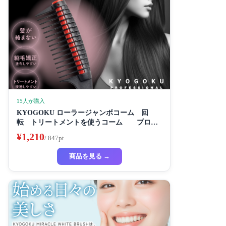
15人が購入
KYOGOKU ローラージャンボコーム 回
転 トリートメントを使うコーム プロ仕
様
¥1,210
/ 847pt
商品を見る →