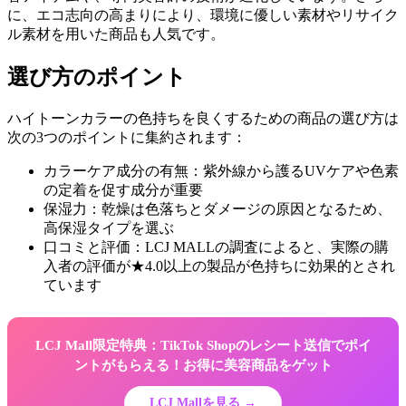
に、エコ志向の高まりにより、環境に優しい素材やリサイク
ル素材を用いた商品も人気です。
選び方のポイント
ハイトーンカラーの色持ちを良くするための商品の選び方は
次の3つのポイントに集約されます：
カラーケア成分の有無：紫外線から護るUVケアや色素
の定着を促す成分が重要
保湿力：乾燥は色落ちとダメージの原因となるため、
高保湿タイプを選ぶ
口コミと評価：LCJ MALLの調査によると、実際の購
入者の評価が★4.0以上の製品が色持ちに効果的とされ
ています
LCJ Mall限定特典：TikTok Shopのレシート送信でポイ
ントがもらえる！お得に美容商品をゲット
LCJ Mallを見る →