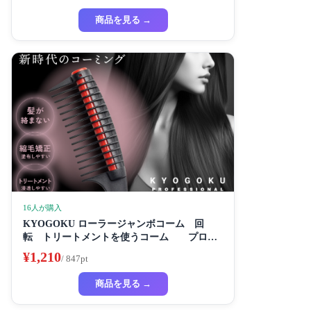
商品を見る →
16人が購入
KYOGOKU ローラージャンボコーム 回
転 トリートメントを使うコーム プロ仕
様
¥1,210
/ 847pt
商品を見る →