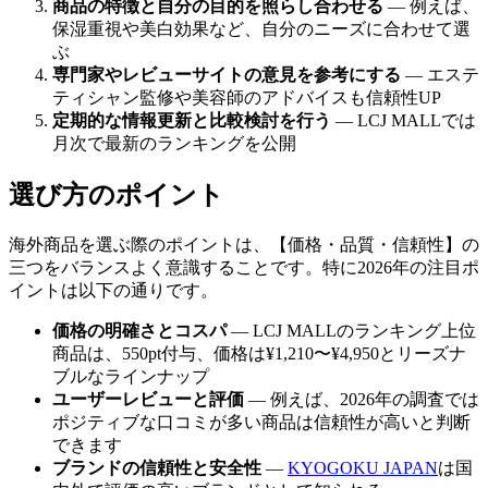
商品の特徴と自分の目的を照らし合わせる
— 例えば、
保湿重視や美白効果など、自分のニーズに合わせて選
ぶ
専門家やレビューサイトの意見を参考にする
— エステ
ティシャン監修や美容師のアドバイスも信頼性UP
定期的な情報更新と比較検討を行う
— LCJ MALLでは
月次で最新のランキングを公開
選び方のポイント
海外商品を選ぶ際のポイントは、【価格・品質・信頼性】の
三つをバランスよく意識することです。特に2026年の注目ポ
イントは以下の通りです。
価格の明確さとコスパ
— LCJ MALLのランキング上位
商品は、550pt付与、価格は¥1,210〜¥4,950とリーズナ
ブルなラインナップ
ユーザーレビューと評価
— 例えば、2026年の調査では
ポジティブな口コミが多い商品は信頼性が高いと判断
できます
ブランドの信頼性と安全性
—
KYOGOKU JAPAN
は国