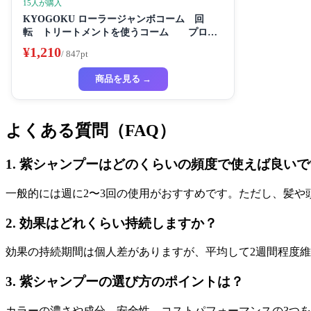
15人が購入
KYOGOKU ローラージャンボコーム 回
転 トリートメントを使うコーム プロ仕
様
¥1,210
/ 847pt
商品を見る →
よくある質問（FAQ）
1. 紫シャンプーはどのくらいの頻度で使えば良い
一般的には週に2〜3回の使用がおすすめです。ただし、髪や
2. 効果はどれくらい持続しますか？
効果の持続期間は個人差がありますが、平均して2週間程度
3. 紫シャンプーの選び方のポイントは？
カラーの濃さや成分、安全性、コストパフォーマンスの3つ