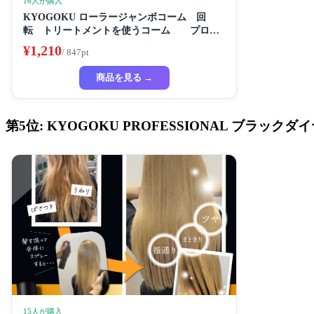
16人が購入
KYOGOKU ローラージャンボコーム 回
転 トリートメントを使うコーム プロ仕
様
¥1,210
/ 847pt
商品を見る →
第5位: KYOGOKU PROFESSIONAL ブラ
15人が購入