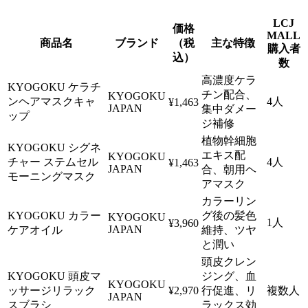
LCJ
価格
MALL
商品名
ブランド
（税
主な特徴
購入者
込）
数
高濃度ケラ
KYOGOKU ケラチ
チン配合、
KYOGOKU
ンヘアマスクキャ
4人
¥1,463
JAPAN
集中ダメー
ップ
ジ補修
植物幹細胞
KYOGOKU シグネ
エキス配
KYOGOKU
チャー ステムセル
4人
¥1,463
JAPAN
合、朝用ヘ
モーニングマスク
アマスク
カラーリン
KYOGOKU カラー
グ後の髪色
KYOGOKU
1人
¥3,960
JAPAN
ケアオイル
維持、ツヤ
と潤い
頭皮クレン
KYOGOKU 頭皮マ
ジング、血
KYOGOKU
ッサージリラック
¥2,970
行促進、リ
複数人
JAPAN
スブラシ
ラックス効