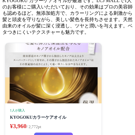
KYOGOKU カラーケアオイルが最適です。LCJ MALLで1人
のお客様にご購入いただいており、その効果はプロの美容師
も認めるほど。無添加処方で、カラーリングによる刺激から
髪と頭皮を守りながら、美しい髪色を長持ちさせます。天然
由来のオイルが髪に深く浸透し、ツヤと潤いを与えます。ベ
タつきにくいテクスチャーも魅力です。
1人が購入
KYOGOKUカラーケアオイル
¥3,960
/ 2,772pt