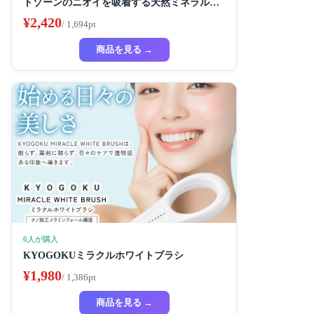
トゾーンのニオイを吸着する天然ミネラル配
合 90ml ブレスオブガーデンの香り
¥2,420
/ 1,694pt
商品を見る →
6人が購入
KYOGOKUミラクルホワイトブラシ
¥1,980
/ 1,386pt
商品を見る →