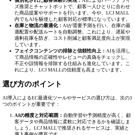
個別化された顧客体験の実現：
AIによるパーソナライ
ズ推奨とチャットボットで、顧客一人ひとりに合わせ
た商品提案やサポートを行います。今や、LCJ MALL
内でもAIを駆使した顧客対応が標準になっています。
在庫と物流の最適化：
AIが需要予測を行い、在庫の最
適配置や配送ルートを自動調整。これにより、遅延や
過剰在庫を防ぎ、コスト削減と顧客満足度向上が実現
しています。
フェイクコンテンツの排除と信頼性向上：
AIを活用し
て商品情報の正確性やレビューの真偽をチェックし、
不正や誤情報を排除する仕組みも進化しています。こ
れにより、LCJ MALLの信頼度も高まっています。
選び方のポイント
AI導入によるEC最適化ツールやサービスの選び方は、次の3
つのポイントが重要です：
AIの精度と対応範囲：
自動学習や予測精度が高く、顧
客データや商品情報に柔軟に対応できるかを確認しま
しょう。LCJ MALLで推奨されるサービスは、実績と
導入事例が豊富です。