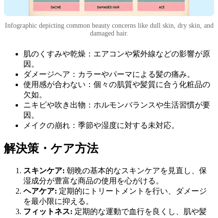
Infographic depicting common beauty concerns like dull skin, dry skin, and
damaged hair.
肌のくすみや乾燥：エアコンや紫外線などの影響が原
因。
ダメージヘア：カラーやパーマによる髪の痛み。
使用感が合わない：個々の肌質や髪質に合う化粧品の
欠如。
ニキビや吹き出物：ホルモンバランスや生活習慣が要
因。
メイクの崩れ：季節や湿度に対する未対応。
解決策・ケア方法
スキンケア:
朝晩の基本的なスキンケアを見直し、保
湿成分が豊富な商品の使用を心がける。
ヘアケア:
定期的にトリートメントを行い、ダメージ
を最小限に抑える。
フィットネス:
定期的な運動で血行を良くし、肌や髪