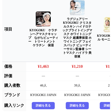
ラグジュアリー
KYOGOKU クリスタ
ルスキン ハイドロテ
項目
KYOGOKU ケラチ
ックブライトイングマ
ンヘアマスクキャッ
スク ホワイトニング
KYOGOK
プ ながらビューティ
マスク 超濃厚保湿 ホ
ル モーニ
ー トリートメント
ワイトニング フェイ
ケラチン 保湿
スパック ビューティ
ーサロン監修者 シー
トマスク ハイドラ 美
容液
価格
¥1,463
¥1,210
¥1,
評価
—
—
購入者数
46人
39人
2
ブランド
KYOGOKU JAPAN
KYOGOKU JAPAN
KYOGOK
購入リンク
詳細を見る
詳細を見る
詳細