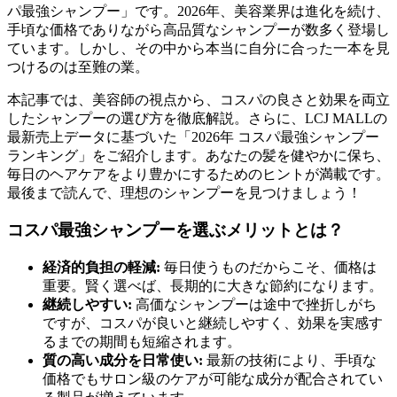
パ最強シャンプー」です。2026年、美容業界は進化を続け、
手頃な価格でありながら高品質なシャンプーが数多く登場し
ています。しかし、その中から本当に自分に合った一本を見
つけるのは至難の業。
本記事では、美容師の視点から、コスパの良さと効果を両立
したシャンプーの選び方を徹底解説。さらに、LCJ MALLの
最新売上データに基づいた「2026年 コスパ最強シャンプー
ランキング」をご紹介します。あなたの髪を健やかに保ち、
毎日のヘアケアをより豊かにするためのヒントが満載です。
最後まで読んで、理想のシャンプーを見つけましょう！
コスパ最強シャンプーを選ぶメリットとは？
経済的負担の軽減:
毎日使うものだからこそ、価格は
重要。賢く選べば、長期的に大きな節約になります。
継続しやすい:
高価なシャンプーは途中で挫折しがち
ですが、コスパが良いと継続しやすく、効果を実感す
るまでの期間も短縮されます。
質の高い成分を日常使い:
最新の技術により、手頃な
価格でもサロン級のケアが可能な成分が配合されてい