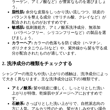
ラーゲン、アミノ酸など）が豊富なものを選びましょ
う。
脂性肌:
余分な皮脂をしっかり洗い流しつつ、頭皮の
バランスを整える成分（サリチル酸、クレイなど）が
配合されたものがおすすめです。
敏感肌:
低刺激処方、アミノ酸系洗浄成分、無添加
（パラベンフリー、シリコンフリーなど）の製品を選
びましょう。
カラーヘア:
カラーの色落ちを防ぐ成分（ヘマチン、
ポリクオタニウム-51など）や、紫外線から髪を守る成
分が配合されたものが適しています。
2. 洗浄成分の種類をチェックする
シャンプーの泡立ちや洗い上がりの感触は、洗浄成分によっ
て大きく異なります。主な洗浄成分は以下の3種類です。
アミノ酸系:
髪や頭皮に優しく、しっとりとした洗い
上がりが特徴。乾燥肌やダメージヘアにおすすめで
す。
石鹸系:
さっぱりとした洗い上がりで、自然派志向の
方に人気。アルカリ性のため、髪がきしみやすい場合