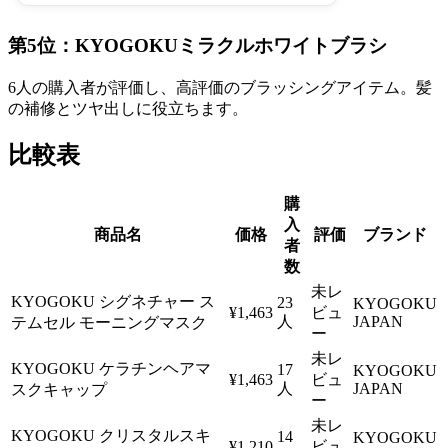
第5位：KYOGOKUミラクルホワイトブラシ
6人の購入者が評価し、高評価のブラッシングアイテム。髪
の補修とツヤ出しに役立ちます。
比較表
購
入
商品名
価格
評価
ブランド
者
数
未レ
KYOGOKU シグネチャー ス
23
KYOGOKU
¥1,463
ビュ
人
JAPAN
テムセル モーニングマスク
ー
未レ
KYOGOKU ケラチンヘアマ
17
KYOGOKU
¥1,463
ビュ
人
JAPAN
スクキャップ
ー
未レ
KYOGOKU クリスタルスキ
14
KYOGOKU
¥1,210
ビュ