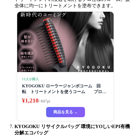
全体に均一にトリートメントを塗布できます。
11人が購入
KYOGOKU ローラージャンボコーム 回
転 トリートメントを使うコーム プロ仕
様
¥1,210
/ 847pt
商品を見る →
KYOGOKU リサイクルバッグ 環境にYOしいEPI有機
分解エコバッグ