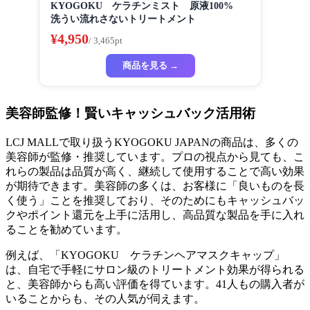
KYOGOKU ケラチンミスト 原液100%
洗うい流れさないトリートメント
¥4,950
/ 3,465pt
商品を見る →
美容師監修！賢いキャッシュバック活用術
LCJ MALLで取り扱うKYOGOKU JAPANの商品は、多くの
美容師が監修・推奨しています。プロの視点から見ても、こ
れらの製品は品質が高く、継続して使用することで高い効果
が期待できます。美容師の多くは、お客様に「良いものを長
く使う」ことを推奨しており、そのためにもキャッシュバッ
クやポイント還元を上手に活用し、高品質な製品を手に入れ
ることを勧めています。
例えば、「KYOGOKU ケラチンヘアマスクキャップ」
は、自宅で手軽にサロン級のトリートメント効果が得られる
と、美容師からも高い評価を得ています。41人もの購入者が
いることからも、その人気が伺えます。