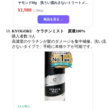
ヤモンド80g 洗うい流れさないトリートメン
ト ヘアスプレー アルガンオイル協力する (髪
¥1,980
/ 1,386pt
質の改善スプレー)
商品を見る →
KYOGOKU ケラチンミスト 原液100%
購入者数: 9人
高濃度のケラチンが髪のダメージを集中補修。洗い流
さないタイプで、手軽に本格ケアが可能です。
9人が購入