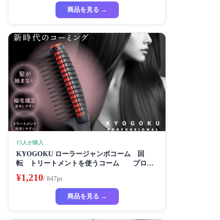
商品を見る →
15人が購入
KYOGOKU ローラージャンボコーム 回
転 トリートメントを使うコーム プロ仕
様
¥1,210
/ 847pt
商品を見る →