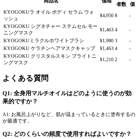
商品名
価格
者数
価
KYOGOKUラ オイル ボディ セラム ウォ
¥4,950
8
-
ッシュ
KYOGOKU シグネチャー ステムセル モー
¥1,463
4
-
ニングマスク
KYOGOKUミラクルホワイトブラシ
¥1,980
3
-
KYOGOKU ケラチンヘアマスクキャップ
¥1,463
4
-
KYOGOKU クリスタルスキン ブライトニ
¥1,210
2
-
ングマスク
よくある質問
Q1: 全身用マルチオイルはどのように使うのが効
果的ですか？
A1: お風呂上がりなど、肌が温まっているときに塗布するの
が最適です。
Q2: どのくらいの頻度で使用すればよいですか？