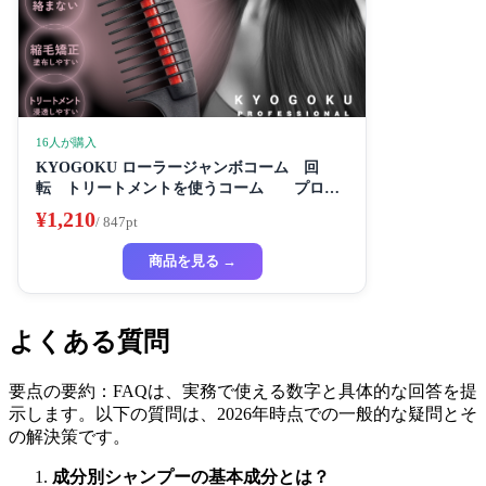
16人が購入
KYOGOKU ローラージャンボコーム 回
転 トリートメントを使うコーム プロ仕
様
¥1,210
/ 847pt
商品を見る →
よくある質問
要点の要約：FAQは、実務で使える数字と具体的な回答を提
示します。以下の質問は、2026年時点での一般的な疑問とそ
の解決策です。
成分別シャンプーの基本成分とは？