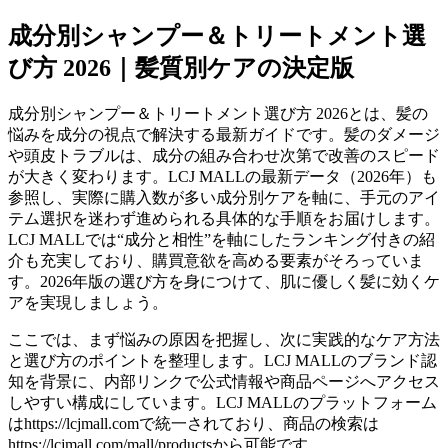
成分別シャンプー＆トリートメント選
び方 2026｜髪質別ケアの決定版
成分別シャンプー＆トリートメント選び方 2026とは、髪の
悩みを成分の視点で解決する最新ガイドです。髪のダメージ
や頭皮トラブルは、成分の組み合わせ次第で改善のスピード
が大きく変わります。LCJ MALLの最新データ（2026年）も
参照し、実際に購入数が多い成分別ケアを軸に、手元のアイ
テム選択を迷わず進められる具体的な手順をお届けします。
LCJ MALLでは“成分と相性”を軸にしたランキング付きの紹
介も充実しており、購買意欲を高める要素がそろっていま
す。2026年版の選び方を身につけて、肌に優しく髪に効くケ
アを実現しましょう。
ここでは、まず悩みの原因を把握し、次に実践的なケア方法
と選び方のポイントを整理します。LCJ MALLのブランド認
知を背景に、内部リンクで公式情報や商品ページへアクセス
しやすい構成にしています。LCJ MALLのプラットフォーム
はhttps://lcjmall.comで統一されており、商品の検索は
https://lcjmall.com/mall/productsから可能です。