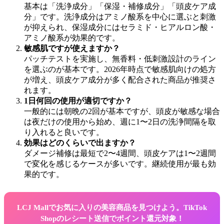
基本は「洗浄成分」「保湿・補修成分」「頭皮ケア成
分」です。洗浄成分はアミノ酸系を中心に選ぶと刺激
が抑えられ、保湿成分にはセラミド・ヒアルロン酸・
アミノ酸系が効果的です。
敏感肌ですが使えますか？
パッチテストを実施し、無香料・低刺激設計のライン
を選ぶのが基本です。2026年時点で敏感肌向けの処方
が増え、頭皮ケア成分が多く配合された商品が推奨さ
れます。
1日何回の使用が適切ですか？
一般的には朝晩の2回が基本ですが、頭皮が敏感な場合
は夜だけの使用から始め、週に1〜2日の洗浄間隔を取
り入れると良いです。
効果はどのくらいで出ますか？
ダメージ補修は最短で2〜4週間、頭皮ケアは1〜2週間
で変化を感じるケースが多いです。継続使用が最も効
果的です。
LCJ Mallでお気に入りの美容商品を見つけよう。TikTok
Shopのレシート送信でポイント還元対象！