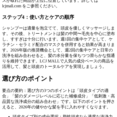
スが取れた商品が上位に位置しています。詳しくは
lcjmall.com をご参照ください。
ステップ4：使い方とケアの順序
シャンプーは適量を泡立てて、頭皮を優しくマッサージしま
す。その後、トリートメントは髪の中間〜毛先を中心に塗布
し、すすぎは十分に行います。週1回の集中ケアとして、ケ
ラチン・セラミド配合のマスクを併用すると効果が高まりま
す。2026年版の推奨機会として、週2回の集中ケアと日常の
洗浄を組み合わせると、髪の水分量を保ちつつ滑らかな指通
りを維持できます。LCJ MALLで人気の成分ベースの商品を
活用して、髪と頭皮のトータルケアを実現しましょう。
選び方のポイント
要点の要約：選び方の3つのポイントは「頭皮タイプの適
合」「髪のダメージレベルに応じた補修成分」「低刺激・高
品質な洗浄成分の組み合わせ」です。以下のポイントを押さ
えると、2026年の健やかな髪を手に入れやすくなります。
頭皮タイプ別の成分選択：脂性頭皮なら適度な洗浄力