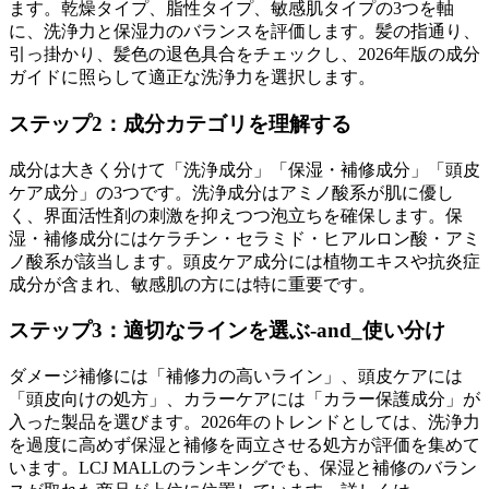
ます。乾燥タイプ、脂性タイプ、敏感肌タイプの3つを軸
に、洗浄力と保湿力のバランスを評価します。髪の指通り、
引っ掛かり、髪色の退色具合をチェックし、2026年版の成分
ガイドに照らして適正な洗浄力を選択します。
ステップ2：成分カテゴリを理解する
成分は大きく分けて「洗浄成分」「保湿・補修成分」「頭皮
ケア成分」の3つです。洗浄成分はアミノ酸系が肌に優し
く、界面活性剤の刺激を抑えつつ泡立ちを確保します。保
湿・補修成分にはケラチン・セラミド・ヒアルロン酸・アミ
ノ酸系が該当します。頭皮ケア成分には植物エキスや抗炎症
成分が含まれ、敏感肌の方には特に重要です。
ステップ3：適切なラインを選ぶ-and_使い分け
ダメージ補修には「補修力の高いライン」、頭皮ケアには
「頭皮向けの処方」、カラーケアには「カラー保護成分」が
入った製品を選びます。2026年のトレンドとしては、洗浄力
を過度に高めず保湿と補修を両立させる処方が評価を集めて
います。LCJ MALLのランキングでも、保湿と補修のバラン