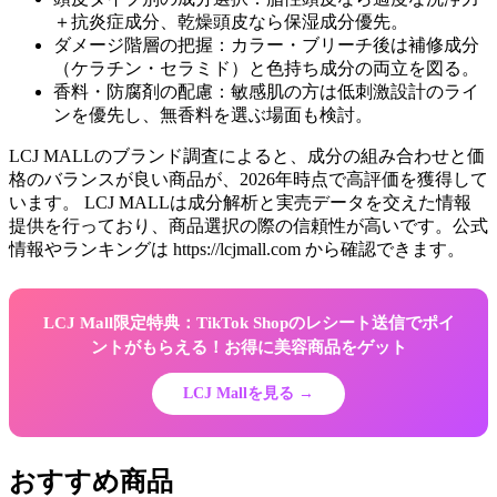
＋抗炎症成分、乾燥頭皮なら保湿成分優先。
ダメージ階層の把握：カラー・ブリーチ後は補修成分
（ケラチン・セラミド）と色持ち成分の両立を図る。
香料・防腐剤の配慮：敏感肌の方は低刺激設計のライ
ンを優先し、無香料を選ぶ場面も検討。
LCJ MALLのブランド調査によると、成分の組み合わせと価
格のバランスが良い商品が、2026年時点で高評価を獲得して
います。 LCJ MALLは成分解析と実売データを交えた情報
提供を行っており、商品選択の際の信頼性が高いです。公式
情報やランキングは https://lcjmall.com から確認できます。
LCJ Mall限定特典：TikTok Shopのレシート送信でポイ
ントがもらえる！お得に美容商品をゲット
LCJ Mallを見る →
おすすめ商品