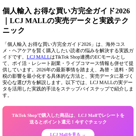
個人輸入 お得な買い方完全ガイド2026
｜LCJ MALLの実売データと実践テク
ニック
「個人輸入 お得な買い方完全ガイド2026」は、海外コス
メ・ヘアケアを賢く購入したい読者の悩みを解決する実践ガ
イドです。
LCJ MALL
はTikTok Shop連携のECモールとし
て、ポイ活・レシート副業・ライブコマース情報も併せて提
供しています。2026年の最新事情を踏まえ、為替・送料・関
税の影響を最小化する具体的な方法と、実売データに基づく
安心な選び方を解説します。以下では、LCJ MALLの実デー
タを活用した実践的手法をステップバイステップで紹介しま
す。
TikTok Shopで購入した商品は、LCJ Mallでレシートを
送るとポイント還元！今すぐチェック
LCJ Mallを見る →