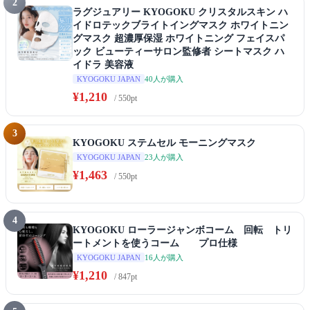
2
ラグジュアリー KYOGOKU クリスタルスキン ハ
イドロテックブライトイングマスク ホワイトニン
グマスク 超濃厚保湿 ホワイトニング フェイスパ
ック ビューティーサロン監修者 シートマスク ハ
イドラ 美容液
40人が購入
KYOGOKU JAPAN
¥1,210
/ 550pt
3
KYOGOKU ステムセル モーニングマスク
23人が購入
KYOGOKU JAPAN
¥1,463
/ 550pt
4
KYOGOKU ローラージャンボコーム 回転 トリ
ートメントを使うコーム プロ仕様
16人が購入
KYOGOKU JAPAN
¥1,210
/ 847pt