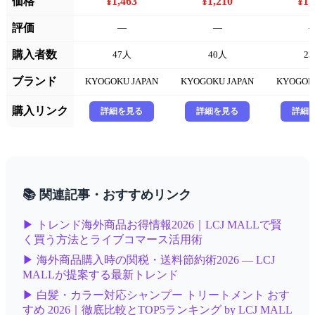
価格
¥1,463
¥1,210
¥1,
評価
—
—
購入者数
47人
40人
2
ブランド
KYOGOKU JAPAN
KYOGOKU JAPAN
KYOGOK
購入リンク
詳細を見る
詳細を見る
詳細
📚 関連記事・おすすめリンク
▶ トレンド海外商品お得情報2026｜LCJ MALLで賢
く買う方法とライブコマース活用術
▶ 海外商品購入時の関税・送料節約術2026 — LCJ
MALLが提案する最新トレンド
▶ 白髪・カラー対応シャンプー トリートメント おす
すめ 2026｜徹底比較とTOP5ランキング by LCJ MALL