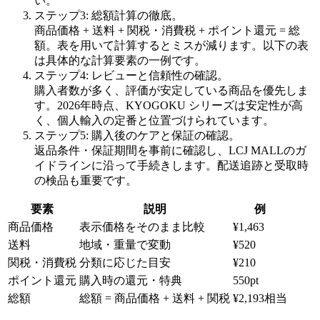
い。
ステップ3: 総額計算の徹底。
商品価格 + 送料 + 関税・消費税 + ポイント還元 = 総
額。表を用いて計算するとミスが減ります。以下の表
は具体的な計算要素の一例です。
ステップ4: レビューと信頼性の確認。
購入者数が多く、評価が安定している商品を優先しま
す。2026年時点、KYOGOKU シリーズは安定性が高
く、個人輸入の定番と位置づけられています。
ステップ5: 購入後のケアと保証の確認。
返品条件・保証期間を事前に確認し、LCJ MALLのガ
イドラインに沿って手続きします。配送追跡と受取時
の検品も重要です。
要素
説明
例
商品価格
表示価格をそのまま比較
¥1,463
送料
地域・重量で変動
¥520
関税・消費税
分類に応じた目安
¥210
ポイント還元
購入時の還元・特典
550pt
総額
総額 = 商品価格 + 送料 + 関税
¥2,193相当