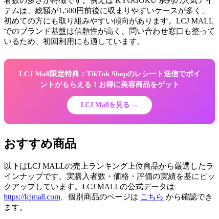
者数の多さが特徴です。例えば KYOGOKU 系列の人気アイ
テムは、総額が1,500円前後に収まりやすいケースが多く、
初めての方にも取り組みやすい傾向があります。LCJ MALL
でのブランド基盤は信頼性が高く、問い合わせ窓口も整って
いるため、初回利用にも適しています。
LCJ Mall限定特典：TikTok Shopのレシート送信でポイ
ントがもらえる！お得に美容商品をゲット
LCJ Mallを見る →
おすすめ商品
以下はLCJ MALLの売上ランキング上位商品から厳選したラ
インナップです。実購入者数・価格・評価の実績を基にピッ
クアップしています。LCJ MALLの公式データは
https://lcjmall.com
、個別商品のページは
こちら
から確認でき
ます。