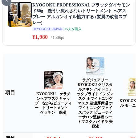
5
KYOGOKU PROFESSIONAL ブラックダイヤモン
ド80g 洗うい流れさないトリートメント ヘアス
プレー アルガンオイル協力する (髪質の改善スプ
レー)
15人が購入
KYOGOKU JAPAN
¥1,980
/ 1,386pt
ラグジュアリー
KYOGOKU クリスタ
ルスキン ハイドロテ
項目
KYOGOKU ケラチ
ックブライトイングマ
ンヘアマスクキャッ
スク ホワイトニング
KYOGOK
プ ながらビューティ
マスク 超濃厚保湿 ホ
ル モーニ
ー トリートメント
ワイトニング フェイ
ケラチン 保湿
スパック ビューティ
ーサロン監修者 シー
トマスク ハイドラ 美
容液