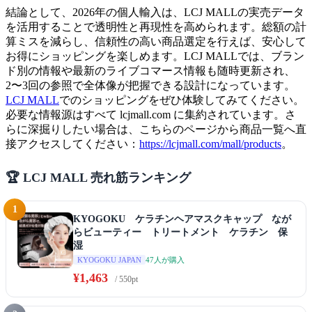
結論として、2026年の個人輸入は、LCJ MALLの実売データ
を活用することで透明性と再現性を高められます。総額の計
算ミスを減らし、信頼性の高い商品選定を行えば、安心して
お得にショッピングを楽しめます。LCJ MALLでは、ブラン
ド別の情報や最新のライブコマース情報も随時更新され、
2〜3回の参照で全体像が把握できる設計になっています。
LCJ MALL
でのショッピングをぜひ体験してみてください。
必要な情報源はすべて lcjmall.com に集約されています。さ
らに深掘りしたい場合は、こちらのページから商品一覧へ直
接アクセスしてください：
https://lcjmall.com/mall/products
。
🏆 LCJ MALL 売れ筋ランキング
1
KYOGOKU ケラチンヘアマスクキャップ なが
らビューティー トリートメント ケラチン 保
湿
47人が購入
KYOGOKU JAPAN
¥1,463
/ 550pt