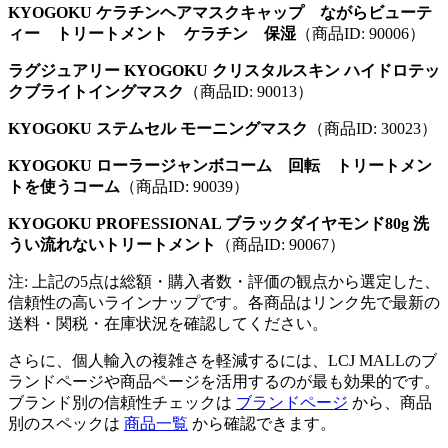
KYOGOKU ケラチンヘアマスクキャップ ながらビューテ
ィー トリートメント ケラチン 保湿
（商品ID: 90006）
ラグジュアリー KYOGOKU クリスタルスキン ハイドロテッ
クブライトイングマスク
（商品ID: 90013）
KYOGOKU ステムセル モーニングマスク
（商品ID: 30023）
KYOGOKU ローラージャンボコーム 回転 トリートメン
トを使うコーム
（商品ID: 90039）
KYOGOKU PROFESSIONAL ブラックダイヤモンド80g 洗
うい流れないトリートメント
（商品ID: 90067）
注: 上記の5点は総額・購入者数・評価の観点から選定した、
信頼性の高いラインナップです。各商品はリンク先で最新の
送料・関税・在庫状況を確認してください。
さらに、個人輸入の複雑さを軽減するには、LCJ MALLのブ
ランドページや商品ページを活用するのが最も効果的です。
ブランド別の信頼性チェックは
ブランドページ
から、商品
別のスペックは
商品一覧
から確認できます。