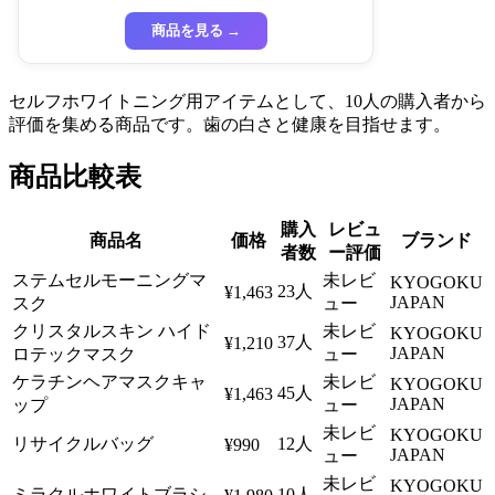
商品を見る →
セルフホワイトニング用アイテムとして、10人の購入者から
評価を集める商品です。歯の白さと健康を目指せます。
商品比較表
購入
レビュ
商品名
価格
ブランド
者数
ー評価
ステムセルモーニングマ
未レビ
KYOGOKU
23人
¥1,463
JAPAN
スク
ュー
クリスタルスキン ハイド
未レビ
KYOGOKU
37人
¥1,210
JAPAN
ロテックマスク
ュー
ケラチンヘアマスクキャ
未レビ
KYOGOKU
45人
¥1,463
JAPAN
ップ
ュー
未レビ
KYOGOKU
リサイクルバッグ
12人
¥990
JAPAN
ュー
未レビ
KYOGOKU
ミラクルホワイトブラシ
10人