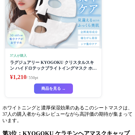
37人が購入
ラグジュアリー KYOGOKU クリスタルスキ
ン ハイドロテックブライトイングマスク ホワ
イトニングマスク 超濃厚保湿 ホワイトニング
¥1,210
/ 550pt
フェイスパック ビューティーサロン監修者 シ
ートマスク ハイドラ 美容液
商品を見る →
ホワイトニングと濃厚保湿効果のあるこのシートマスクは、
37人の購入者から未レビューながら高評価の期待が集まって
います。
第3位：KYOGOKU ケラチンヘアマスクキャップ