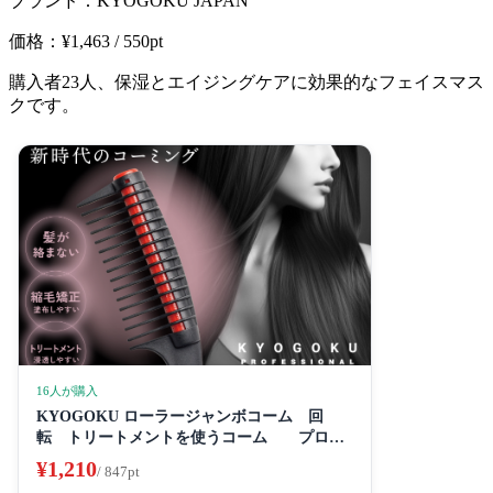
ブランド：KYOGOKU JAPAN
価格：¥1,463 / 550pt
購入者23人、保湿とエイジングケアに効果的なフェイスマス
クです。
16人が購入
KYOGOKU ローラージャンボコーム 回
転 トリートメントを使うコーム プロ仕
様
¥1,210
/ 847pt