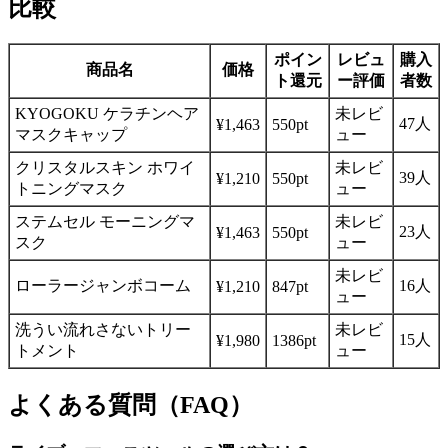
比較
ポイン
レビュ
購入
商品名
価格
ト還元
ー評価
者数
KYOGOKU ケラチンヘア
未レビ
47人
¥1,463
550pt
マスクキャップ
ュー
クリスタルスキン ホワイ
未レビ
39人
¥1,210
550pt
トニングマスク
ュー
ステムセル モーニングマ
未レビ
23人
¥1,463
550pt
スク
ュー
未レビ
ローラージャンボコーム
16人
¥1,210
847pt
ュー
洗うい流れさないトリー
未レビ
15人
¥1,980
1386pt
トメント
ュー
よくある質問（FAQ）