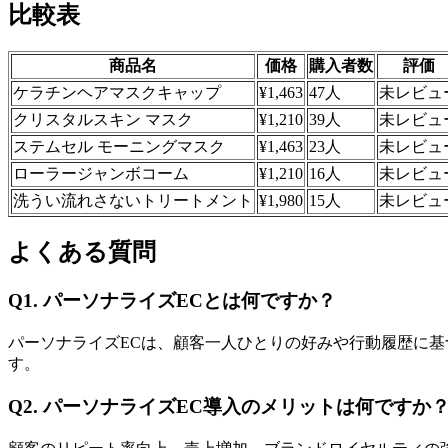
比較表
商品名
価格
購入者数
評価
ケラチンヘアマスクキャップ
¥1,463
47人
未レビュ
クリスタルスキン マスク
¥1,210
39人
未レビュ
ステムセル モーニングマスク
¥1,463
23人
未レビュ
ローラージャンボコーム
¥1,210
16人
未レビュ
洗うい流れさないトリートメント
¥1,980
15人
未レビュ
よくある質問
Q1. パーソナライズECとは何ですか？
パーソナライズECは、顧客一人ひとりの好みや行動履歴に
す。
Q2. パーソナライズEC導入のメリットは何ですか