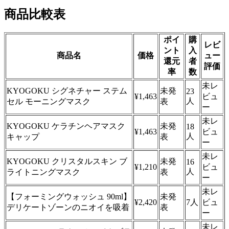
商品比較表
ポイ
購
レビ
ント
入
商品名
価格
ュー
還元
者
評価
率
数
未レ
KYOGOKU シグネチャー ステム
未発
23
¥1,463
ビュ
人
セル モーニングマスク
表
ー
未レ
KYOGOKU ケラチンヘアマスク
未発
18
¥1,463
ビュ
人
キャップ
表
ー
未レ
KYOGOKU クリスタルスキン ブ
未発
16
¥1,210
ビュ
人
ライトニングマスク
表
ー
未レ
【フォーミングウォッシュ 90ml】
未発
¥2,420
7人
ビュ
デリケートゾーンのニオイを吸着
表
ー
未レ