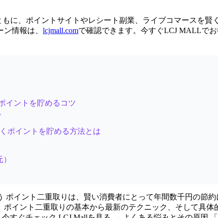
ーンとともに、ポイントサイトやレシート副業、ライブコマース
ーン情報は、
lcjmall.com
で確認できます。今すぐLCJ MALL
くポイントを貯めるコツ
ド
！賢くポイントを貯める方法とは
還元）
 ポイント二重取りは、賢い消費者にとって年間数千円の節約にな
イント二重取りの基本から最新のテクニック、そして具体的な商品
今すぐチェック LCJ Mallを見る → よくある悩みとその原因