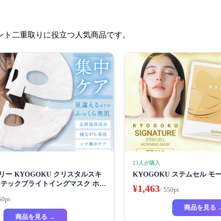
イント二重取りに役立つ人気商品です。
23人が購入
ー KYOGOKU クリスタルスキ
KYOGOKU ステムセル 
ロテックブライトイングマスク ホワ
¥1,463
/ 550pt
マスク 超濃厚保湿 ホワイトニング
50pt
ック ビューティーサロン監修者 シ
商品を見る 
 ハイドラ 美容液
商品を見る →