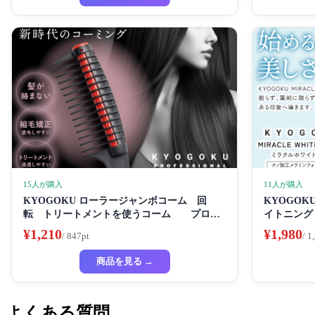
15人が購入
11人が購入
KYOGOKU ローラージャンボコーム 回
KYOGO
転 トリートメントを使うコーム プロ仕
イトニング
様
き粉き 歯
¥1,210
¥1,980
/ 847pt
/ 1
商品を見る →
よくある質問