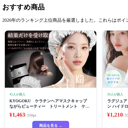
おすすめ商品
2026年のランキング上位商品を厳選しました。これらはポ
45人が購入
39人が購入
KYOGOKU ケラチンヘアマスクキャップ
ラグジュアリ
ながらビューティー トリートメント ケラ
ン ハイド
チン 保湿
イトニング
¥1,463
¥1,210
/ 550pt
/ 5
フェイスパ
ートマスク
商品を見る →