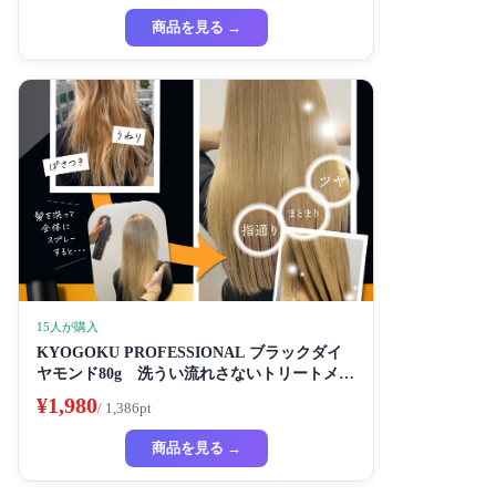
商品を見る →
15人が購入
KYOGOKU PROFESSIONAL ブラックダイ
ヤモンド80g 洗うい流れさないトリートメン
ト ヘアスプレー アルガンオイル協力する (髪
¥1,980
/ 1,386pt
質の改善スプレー)
商品を見る →