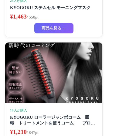
23人が購入
KYOGOKU ステムセル モーニングマスク
¥1,463
/ 550pt
商品を見る →
16人が購入
KYOGOKU ローラージャンボコーム 回
転 トリートメントを使うコーム プロ仕
様
¥1,210
/ 847pt