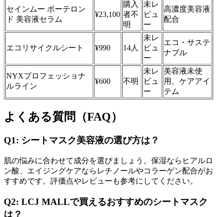
購入
未レ
セインムー ボーテロン
高濃度美容液
¥23,100
者不
ビュ
ド 美容液セラム
配合
明
ー
未レ
エコ・サステ
エコリサイクルシート
¥990
14人
ビュ
ナブル
ー
未レ
美容液未使
NYXプロフェッショナ
¥600
不明
ビュ
用、ケアアイ
ルライン
ー
テム
よくある質問（FAQ）
Q1: シートマスク美容液の選び方は？
肌の悩みに合わせて成分を選びましょう。保湿ならヒアルロ
ン酸、エイジングケアならレチノールやコラーゲン配合がお
すすめです。評価点やレビューも参考にしてください。
Q2: LCJ MALLで買えるおすすめのシートマスク
は？