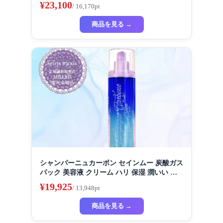
ーム スキンケア ボディケア バストケア デコ
¥23,100
/ 16,170pt
ルテケア ハリ
商品を見る →
シャンパーニュカーボン セインムー 炭酸ガス
パック 美容液 クリーム ハリ 保湿 潤いい リ
フトアップ
¥19,925
/ 13,948pt
商品を見る →