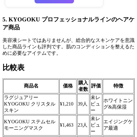
5. KYOGOKU プロフェッショナルラインのヘアケ
ア商品
美容液シートではありませんが、総合的なスキンケアを意識
した商品ラインも評判です。肌のコンディションを整えるた
めに必要なアイテムです。
比較表
購入
商品名
価格
評価
特徴
者数
ラグジュアリー
未レ
ホワイトニン
KYOGOKU クリスタル
¥1,210
39人
ビュ
グ&高保湿
スキン
ー
未レ
KYOGOKU ステムセル
エイジングケ
¥1,463
23人
ビュ
モーニングマスク
ア最適
ー