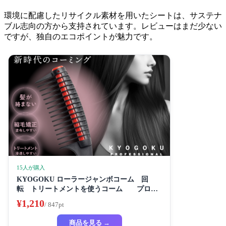
環境に配慮したリサイクル素材を用いたシートは、サステナ
ブル志向の方から支持されています。レビューはまだ少ない
ですが、独自のエコポイントが魅力です。
15人が購入
KYOGOKU ローラージャンボコーム 回
転 トリートメントを使うコーム プロ仕
様
¥1,210
/ 847pt
商品を見る →