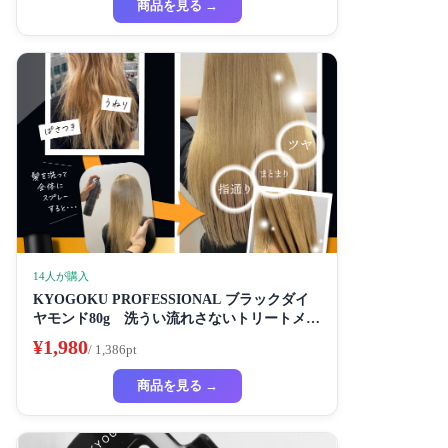
商品を見る →
14人が購入
KYOGOKU PROFESSIONAL ブラックダイ
ヤモンド80g 洗うい流れさないトリートメン
ト ヘアスプレー アルガンオイル協力する (髪
¥1,980
/ 1,386pt
質の改善スプレー)
商品を見る →