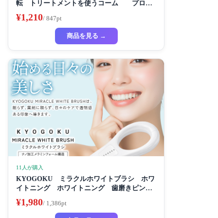
転 トリートメントを使うコーム プロ仕
様
¥1,210
/ 847pt
商品を見る →
11人が購入
KYOGOKU ミラクルホワイトブラシ ホワ
イトニング ホワイトニング 歯磨きピンク
き粉き 歯磨き粉 セルフホワイトニング
¥1,980
/ 1,386pt