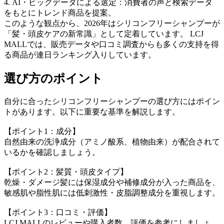
4. AI・ビッグデータによる選定：消費者の声と検索データ
をもとにトレンド商品を提案。
このような観点から、2026年はシリコンフリーシャンプーが
「髪・頭皮ケアの新常識」として定着しています。 LCJ
MALLでは、販売データや口コミ調査からも多くの支持を得
る商品が連日ランキング入りしています。
選び方のポイント
自分に合ったシリコンフリーシャンプーの選び方にはポイン
トがあります。以下に重要な基準を解説します。
【ポイント1：成分】
自然由来の洗浄成分（アミノ酸系、植物由来）が配合されて
いるかを確認しましょう。
【ポイント2：髪質・頭皮タイプ】
乾燥・ダメージ髪には保湿成分や補修成分が入った商品を、
敏感肌や脂性肌には低刺激性・皮脂調整成分を重視します。
【ポイント3：口コミ・評価】
LCJ MALLのレビューや購入者数、評価を参考にしましょ