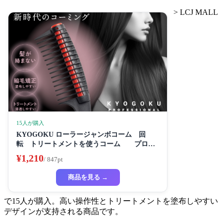
> LCJ MALL
15人が購入
KYOGOKU ローラージャンボコーム 回
転 トリートメントを使うコーム プロ仕
様
¥1,210
/ 847pt
商品を見る →
で15人が購入。高い操作性とトリートメントを塗布しやすい
デザインが支持される商品です。