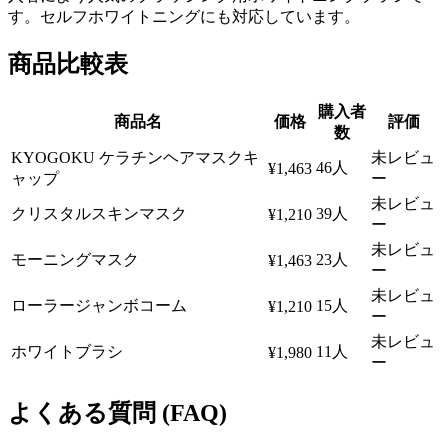
す。セルフホワイトニングにも対応しています。
商品比較表
購入者
商品名
価格
評価
数
KYOGOKU ケラチンヘアマスクキ
未レビュ
46人
¥1,463
ャップ
ー
未レビュ
クリスタルスキンマスク
39人
¥1,210
ー
未レビュ
モーニングマスク
23人
¥1,463
ー
未レビュ
ローラージャンボコーム
15人
¥1,210
ー
未レビュ
ホワイトブラシ
11人
¥1,980
ー
よくある質問 (FAQ)