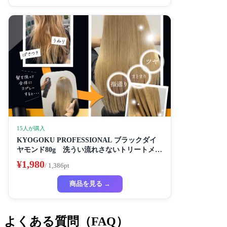
15人が購入
KYOGOKU PROFESSIONAL ブラックダイ
ヤモンド80g 洗うい流れさないトリートメン
ト ヘアスプレー アルガンオイル協力する (髪
¥1,980
/ 1,386pt
質の改善スプレー)
商品を見る →
よくある質問（FAQ）