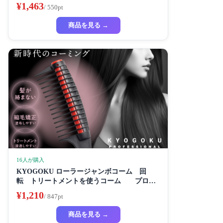
¥1,463
/ 550pt
商品を見る →
16人が購入
KYOGOKU ローラージャンボコーム 回
転 トリートメントを使うコーム プロ仕
様
¥1,210
/ 847pt
商品を見る →