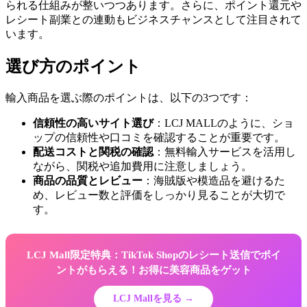
られる仕組みが整いつつあります。さらに、ポイント還元や
レシート副業との連動もビジネスチャンスとして注目されて
います。
選び方のポイント
輸入商品を選ぶ際のポイントは、以下の3つです：
信頼性の高いサイト選び
：LCJ MALLのように、ショ
ップの信頼性や口コミを確認することが重要です。
配送コストと関税の確認
：無料輸入サービスを活用し
ながら、関税や追加費用に注意しましょう。
商品の品質とレビュー
：海賊版や模造品を避けるた
め、レビュー数と評価をしっかり見ることが大切で
す。
LCJ Mall限定特典：TikTok Shopのレシート送信でポイ
ントがもらえる！お得に美容商品をゲット
LCJ Mallを見る →