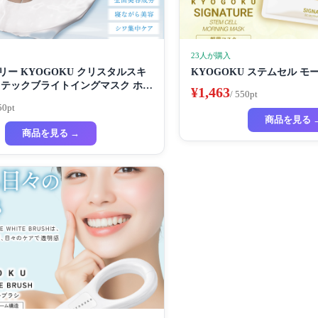
23人が購入
ー KYOGOKU クリスタルスキ
KYOGOKU ステムセル 
ロテックブライトイングマスク ホワ
¥1,463
/ 550pt
マスク 超濃厚保湿 ホワイトニング
50pt
ック ビューティーサロン監修者 シ
商品を見る 
 ハイドラ 美容液
商品を見る →