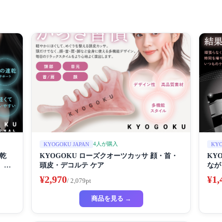
4人が購入
KYOGOKU JAPAN
KYO
速乾
KYOGOKU ローズクオーツカッサ 顔・首・
KY
 ク
頭皮・デコルテ ケア
なが
チン
¥2,970
¥1,
/ 2,079pt
商品を見る →