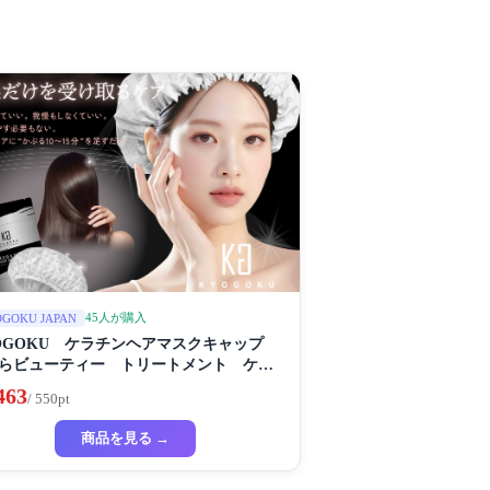
45人が購入
GOKU JAPAN
OGOKU ケラチンヘアマスクキャップ
らビューティー トリートメント ケラ
 保湿
463
/ 550pt
商品を見る →