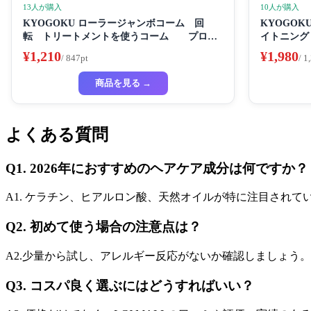
13人が購入
10人が購入
KYOGOKU ローラージャンボコーム 回
KYOGO
転 トリートメントを使うコーム プロ仕
イトニング
様
き粉き 歯
¥1,210
¥1,980
/ 847pt
/ 1
商品を見る →
よくある質問
Q1. 2026年におすすめのヘアケア成分は何ですか？
A1. ケラチン、ヒアルロン酸、天然オイルが特に注目され
Q2. 初めて使う場合の注意点は？
A2.少量から試し、アレルギー反応がないか確認しましょう
Q3. コスパ良く選ぶにはどうすればいい？