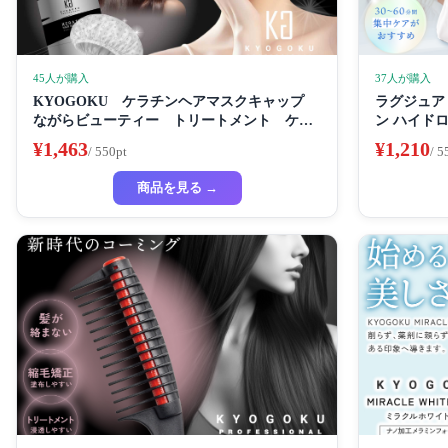
45人が購入
37人が購入
KYOGOKU ケラチンヘアマスクキャップ
ラグジュアリ
ながらビューティー トリートメント ケラ
ン ハイド
チン 保湿
イトニング
¥1,463
¥1,210
/ 550pt
/ 5
フェイスパ
ートマスク
商品を見る →