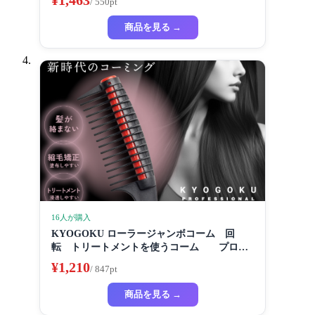
¥1,463
/ 550pt
商品を見る →
16人が購入
KYOGOKU ローラージャンボコーム 回
転 トリートメントを使うコーム プロ仕
様
¥1,210
/ 847pt
商品を見る →