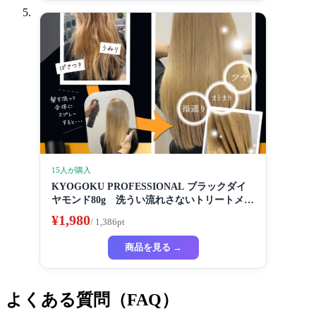
15人が購入
KYOGOKU PROFESSIONAL ブラックダイ
ヤモンド80g 洗うい流れさないトリートメン
ト ヘアスプレー アルガンオイル協力する (髪
¥1,980
/ 1,386pt
質の改善スプレー)
商品を見る →
よくある質問（FAQ）