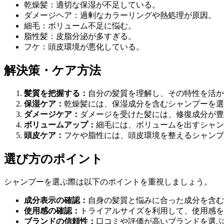
乾燥髪：適切な保湿が不足している。
ダメージヘア：過剰なカラーリングや熱処理が原因。
細毛：ボリューム不足に悩む。
脂性髪：皮脂分泌が多すぎる。
フケ：頭皮環境が悪化している。
解決策・ケア方法
髪質を把握する：
自分の髪質を理解し、その特性を活か
保湿ケア：
乾燥髪には、保湿成分を含むシャンプーを選
ダメージケア：
ダメージを受けた髪には、修復成分が豊
ボリュームアップ：
細毛には、ボリュームを出すシャン
頭皮ケア：
フケや脂性には、頭皮環境を整えるシャンプ
選び方のポイント
シャンプーを選ぶ際は以下のポイントを重視しましょう。
成分表示の確認：
自身の髪質と悩みに合った成分を含む
使用感の確認：
トライアルサイズを利用して、使用感を
ブランドの信頼性：
口コミや評価が高いブランドを選ぶ