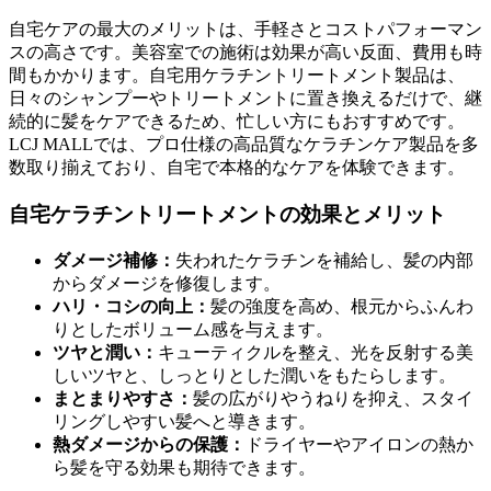
自宅ケアの最大のメリットは、手軽さとコストパフォーマン
スの高さです。美容室での施術は効果が高い反面、費用も時
間もかかります。自宅用ケラチントリートメント製品は、
日々のシャンプーやトリートメントに置き換えるだけで、継
続的に髪をケアできるため、忙しい方にもおすすめです。
LCJ MALLでは、プロ仕様の高品質なケラチンケア製品を多
数取り揃えており、自宅で本格的なケアを体験できます。
自宅ケラチントリートメントの効果とメリット
ダメージ補修：
失われたケラチンを補給し、髪の内部
からダメージを修復します。
ハリ・コシの向上：
髪の強度を高め、根元からふんわ
りとしたボリューム感を与えます。
ツヤと潤い：
キューティクルを整え、光を反射する美
しいツヤと、しっとりとした潤いをもたらします。
まとまりやすさ：
髪の広がりやうねりを抑え、スタイ
リングしやすい髪へと導きます。
熱ダメージからの保護：
ドライヤーやアイロンの熱か
ら髪を守る効果も期待できます。