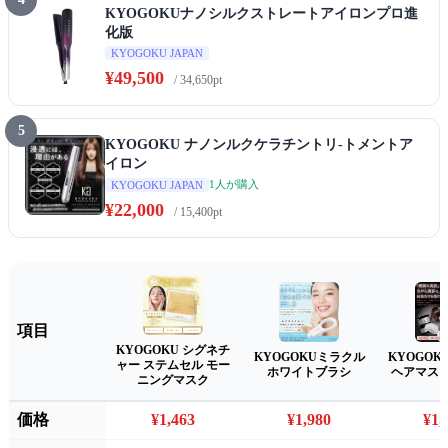
KYOGOKUナノシルクストレートアイロンプロ進
化版
KYOGOKU JAPAN
¥49,500
/ 34,650pt
5
KYOGOKU ナノンルクケラチントリ-トメントア
イロン
1人が購入
KYOGOKU JAPAN
¥22,000
/ 15,400pt
項目
KYOGOKU シグネチ
KYOGOKUミラクル
KYOGOK
ャー ステムセル モー
ホワイトブラシ
ヘアマス
ニングマスク
価格
¥1,463
¥1,980
¥1,