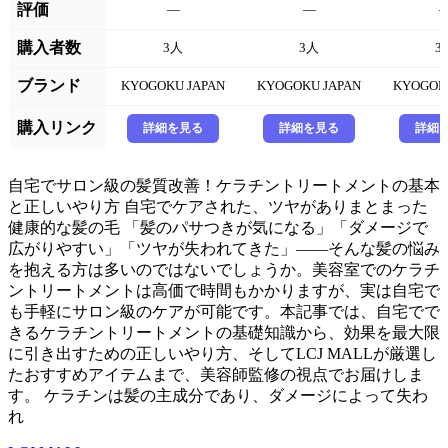
評価
—
—
購入者数
3人
3人
3
ブランド
KYOGOKU JAPAN
KYOGOKU JAPAN
KYOGOK
購入リンク
詳細を見る
詳細を見る
詳細
自宅でサロン級の髪質改善！ケラチントリートメントの基本
と正しいやり方 自宅でケアされた、ツヤがありまとまった
健康的な髪の毛 「髪のパサつきが気になる」「ダメージで
広がりやすい」「ツヤが失われてきた」――そんな髪の悩み
を抱える方は多いのではないでしょうか。美容室でのケラチ
ントリートメントは高価で時間もかかりますが、実は自宅で
も手軽にサロン級のケアが可能です。本記事では、自宅でで
きるケラチントリートメントの基礎知識から、効果を最大限
に引き出すための正しいやり方、そしてLCJ MALLが厳選し
たおすすめアイテムまで、美容師監修の視点でお届けしま
す。 ケラチンは髪の主成分であり、ダメージによって失わ
れ