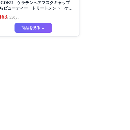
OGOKU ケラチンヘアマスクキャップ
らビューティー トリートメント ケラ
 保湿
463
/ 550pt
商品を見る →