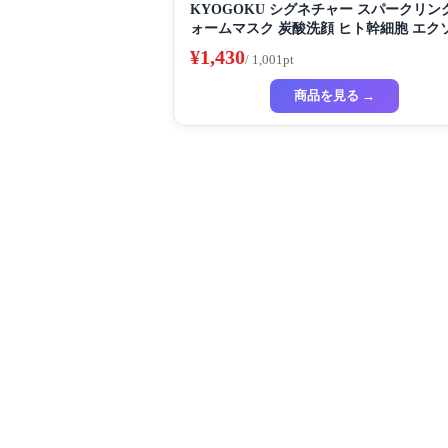
KYOGOKU シグネチャー スパークリン
ォームマスク 炭酸洗顔 ヒト幹細胞 エク
ーム リポソーム 高濃度炭酸
¥1,430
/ 1,001pt
商品を見る →