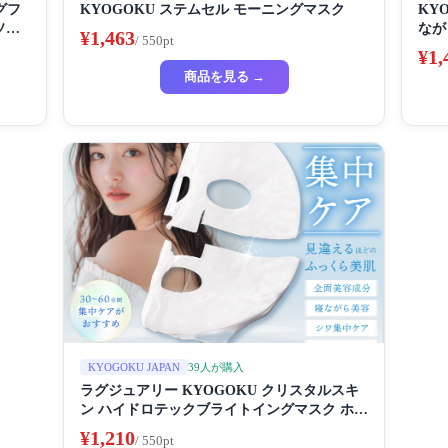
グフ
KYOGOKU ステムセル モーニングマスク
KY
ソソ
なが
¥1,463
/ 550pt
チン
¥1,
商品を見る →
39人が購入
KYOGOKU JAPAN
ラグジュアリー KYOGOKU クリスタルスキ
ン ハイドロテックブライトイングマスク ホワ
イトニングマスク 超濃厚保湿 ホワイトニング
¥1,210
/ 550pt
フェイスパック ビューティーサロン監修者 シ