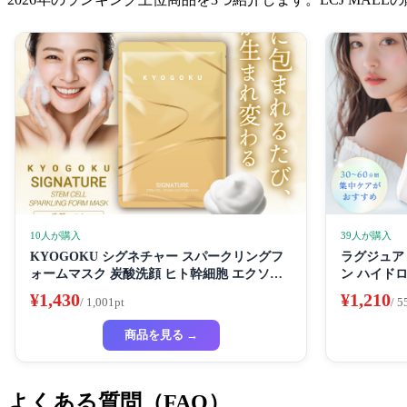
10人が購入
39人が購入
KYOGOKU シグネチャー スパークリングフ
ラグジュアリ
ォームマスク 炭酸洗顔 ヒト幹細胞 エクソソ
ン ハイド
ーム リポソーム 高濃度炭酸
イトニング
¥1,430
¥1,210
/ 1,001pt
/ 5
フェイスパ
ートマスク
商品を見る →
よくある質問（FAQ）