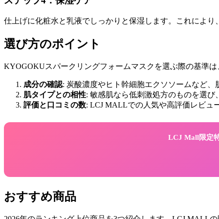
ステップ4：保湿ケア
仕上げに化粧水と乳液でしっかりと保湿します。これにより
選び方のポイント
KYOGOKUスパークリングフォームマスクを選ぶ際の基準
成分の確認
: 炭酸濃度やヒト幹細胞エクソソームなど
肌タイプとの相性
: 敏感肌なら低刺激処方のものを選
評価と口コミの数
: LCJ MALLでの人気や高評価レ
LCJ Mall
おすすめ商品
2026年のランキング上位商品を3つ紹介します。LCJ MA