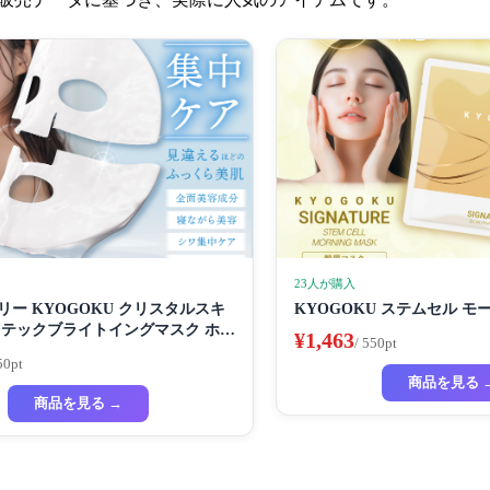
23人が購入
ー KYOGOKU クリスタルスキ
KYOGOKU ステムセル 
ロテックブライトイングマスク ホワ
¥1,463
/ 550pt
マスク 超濃厚保湿 ホワイトニング
50pt
ック ビューティーサロン監修者 シ
商品を見る 
 ハイドラ 美容液
商品を見る →