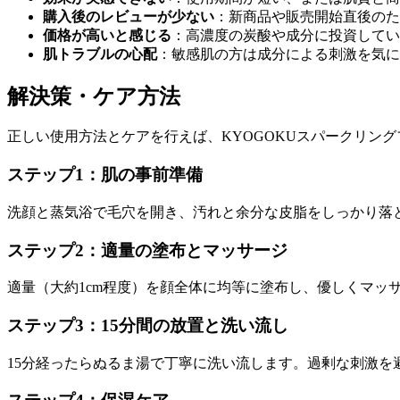
購入後のレビューが少ない
：新商品や販売開始直後のた
価格が高いと感じる
：高濃度の炭酸や成分に投資してい
肌トラブルの心配
：敏感肌の方は成分による刺激を気に
解決策・ケア方法
正しい使用方法とケアを行えば、KYOGOKUスパークリン
ステップ1：肌の事前準備
洗顔と蒸気浴で毛穴を開き、汚れと余分な皮脂をしっかり落
ステップ2：適量の塗布とマッサージ
適量（大約1cm程度）を顔全体に均等に塗布し、優しくマッ
ステップ3：15分間の放置と洗い流し
15分経ったらぬるま湯で丁寧に洗い流します。過剰な刺激を