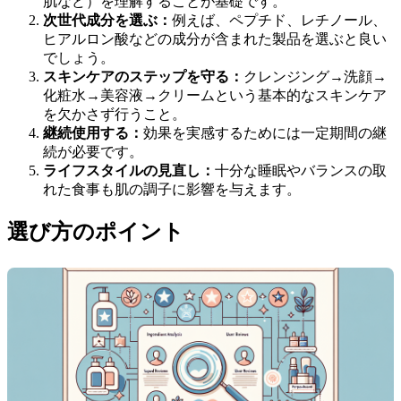
肌など）を理解することが基礎です。
次世代成分を選ぶ：
例えば、ペプチド、レチノール、
ヒアルロン酸などの成分が含まれた製品を選ぶと良い
でしょう。
スキンケアのステップを守る：
クレンジング→洗顔→
化粧水→美容液→クリームという基本的なスキンケア
を欠かさず行うこと。
継続使用する：
効果を実感するためには一定期間の継
続が必要です。
ライフスタイルの見直し：
十分な睡眠やバランスの取
れた食事も肌の調子に影響を与えます。
選び方のポイント