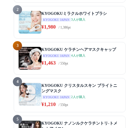
2
KYOGOKUミラクルホワイトブラシ
3人が購入
KYOGOKU JAPAN
¥1,980
/ 1,386pt
3
KYOGOKU ケラチンヘアマスクキャップ
4人が購入
KYOGOKU JAPAN
¥1,463
/ 550pt
4
KYOGOKU クリスタルスキン ブライトニ
ングマスク
2人が購入
KYOGOKU JAPAN
¥1,210
/ 550pt
5
KYOGOKU ナノンルクケラチントリ-トメ