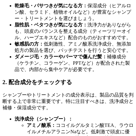
乾燥毛・パサつきが気になる方：
保湿成分（ヒアルロ
ン酸、セラミド、植物オイルなど）が豊富なシャンプ
ー・トリートメントを選びましょう。
脂性肌・ベタつきが気になる方：
洗浄力がありながら
も、頭皮のバランスを整える成分（ティーツリーオイ
ル、ハーブエキスなど）配合のものがおすすめです。
敏感肌の方：
低刺激性、アミノ酸系洗浄成分、無添加
処方の製品を選び、パッチテストを行うと安心です。
ダメージ毛・カラーやパーマで傷んだ髪：
補修成分
（ケラチン、コラーゲン、PPTなど）が配合された製
品で、内部から集中ケアが必要です。
2. 配合成分をチェックする
シャンプーやトリートメントの成分表示は、製品の品質を判
断する上で非常に重要です。特に注目すべきは、洗浄成分と
補修・保湿成分です。
洗浄成分（シャンプー）：
アミノ酸系：
ココイルグルタミン酸TEA、ラウロ
イルメチルアラニンNaなど。低刺激で頭皮に優