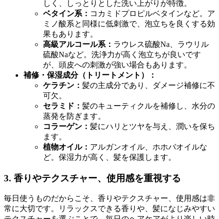
しく、しっとりとした洗い上がりが特徴。
ベタイン系：
コカミドプロピルベタインなど。ア
ミノ酸系と同様に低刺激で、泡立ちを良くする効
果もあります。
高級アルコール系：
ラウレス硫酸Na、ラウリル
硫酸Naなど。洗浄力が高く泡立ちが良いです
が、頭皮への刺激が強い場合もあります。
補修・保湿成分（トリートメント）：
ケラチン：
髪の主成分であり、ダメージ補修に不
可欠。
セラミド：
髪のキューティクルを補修し、水分の
蒸発を防ぎます。
コラーゲン：
髪にハリとツヤを与え、潤いを保ち
ます。
植物オイル：
アルガンオイル、ホホバオイルな
ど。保湿力が高く、髪を保護します。
3. 香りやテクスチャー、使用感を重視する
毎日使うものだからこそ、香りやテクスチャー、使用感は非
常に大切です。リラックスできる香りや、髪になじみやすい
テクスチャーを選ぶことで、毎日のヘアケアがより楽しい時