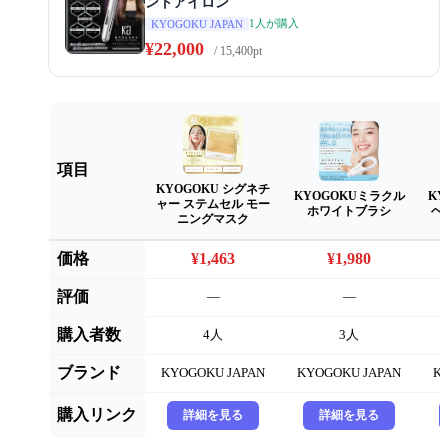
ントアイロン
1人が購入
KYOGOKU JAPAN
¥22,000
/ 15,400pt
項目
KYOGOKU シグネチ
KYOGOKUミラクル
KY
ャー ステムセル モー
ホワイトブラシ
ヘ
ニングマスク
価格
¥1,463
¥1,980
評価
—
—
購入者数
4人
3人
ブランド
KYOGOKU JAPAN
KYOGOKU JAPAN
K
購入リンク
詳細を見る
詳細を見る